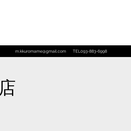
m.kkuromame@gmail.com
TEL093-883-6998
松店