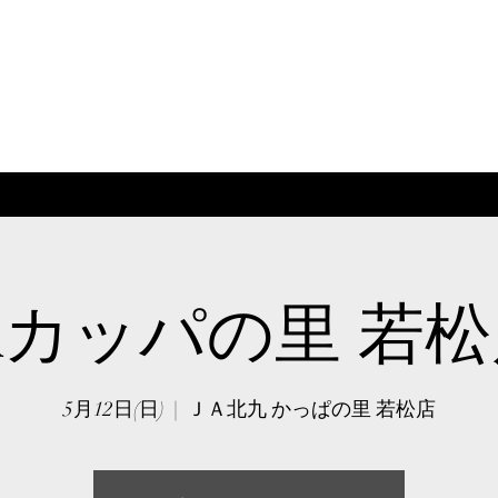
Aカッパの里 若
5月12日(日)
  |  
ＪＡ北九 かっぱの里 若松店