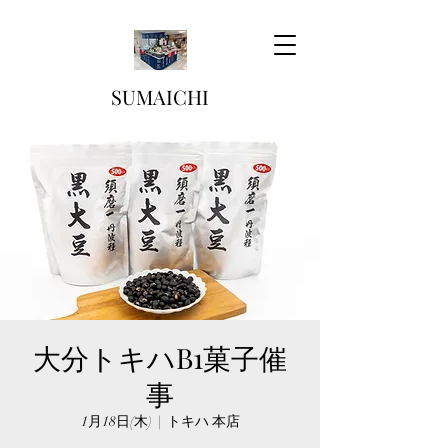
SUMAICHI
大分トキハB1菓子催
事
1月18日(木)
  |  
トキハ 本店