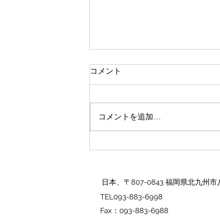
大分トキハわさだタウン
コメント
わさだタウンの出店 終了致しま
した。 暑い中 ありがとうござい
ました☀️ 本日 7月23日からは ト
コメントを追加…
キハ本店に出店致しております🌸
お近くにお越しの際は ぜひお立
ち寄り下さい🌻
日本、〒807-0843 福岡県北九
TEL093-883-6998
Fax：093-883-6988