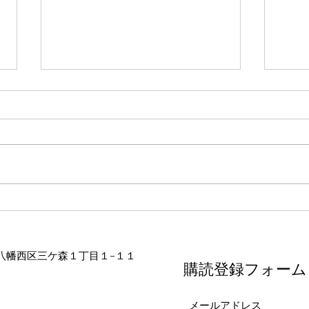
大分トキハわさだタウン
お詫
4月23日から5月6日まで出店いた
4月2
します🌸 よろしくお願いいたし
本店
ます🌸
更で、
キハ わ
会 
おか
しま
州市八幡西区三ケ森１丁目１−１１
購読登録フォーム