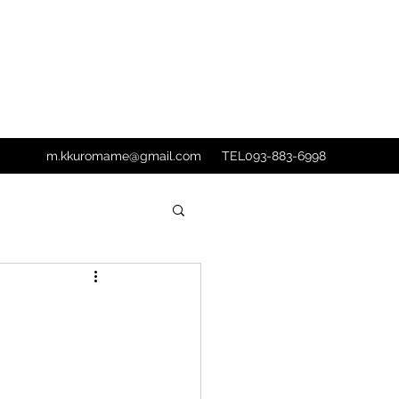
m.kkuromame@gmail.com
TEL093-883-6998