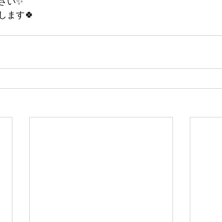
さい✨
します🍀